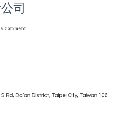
計公司
on
 a Comment
Cubik
–
台
北
網
頁
設
計
公
司
 Rd, Da’an District, Taipei City, Taiwan 106