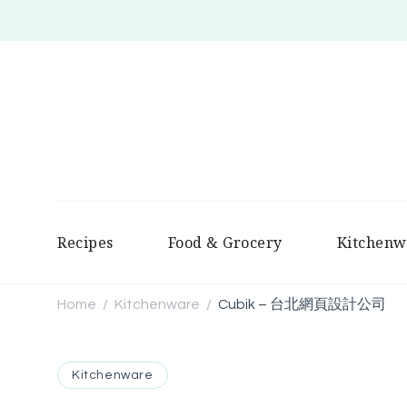
Recipes
Food & Grocery
Kitchenw
Home
Kitchenware
Cubik – 台北網頁設計公司
/
/
Kitchenware