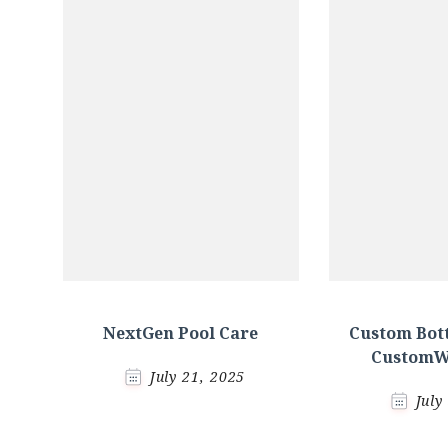
NextGen Pool Care
Custom Bott
CustomW
July 21, 2025
July