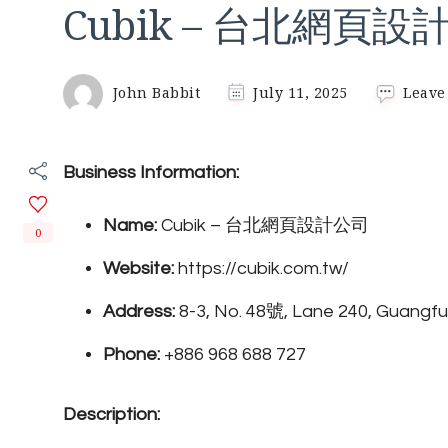
Cubik – 台北網頁設
John Babbit
July 11, 2025
Leave
Business Information:
Name:
Cubik – 台北網頁設計公司
0
Website:
https://cubik.com.tw/
Address:
8-3, No. 48號, Lane 240, Guangfu S
Phone:
+886 968 688 727
Description: